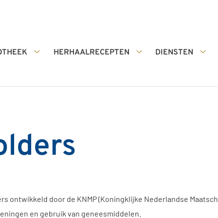
OTHEEK
HERHAALRECEPTEN
DIENSTEN
De
Herhaalrecepten
Die
apotheek
submenu
sub
submenu
olders
ers ontwikkeld door de KNMP (Koningklijke Nederlandse Maatscha
oeningen en gebruik van geneesmiddelen.