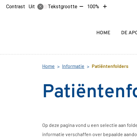
Tekst
Tekst
Contrast
Tekstgrootte
100%
Uit
verkleinen
vergroten
met
met
10%
10%
Hoofdmenu
HOME
DE AP
Home
Informatie
Patiëntenfolders
Patiëntenf
Op deze pagina vond u een selectie aan fold
informatie verschaffen over bepaalde aand