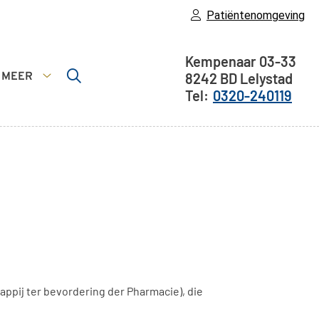
Patiëntenomgeving
Adresgegeve
Kempenaar
03-33
MEER
8242 BD
Lelystad
nsten
Meer
0320-240119
menu
submenu
ppij ter bevordering der Pharmacie), die