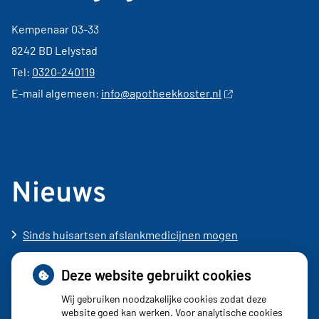
Kempenaar 03-33
8242 BD Lelystad
Tel:
0320-240119
E-mail algemeen:
info@apotheekkoster.nl
Nieuws
Sinds huisartsen afslankmedicijnen mogen
voorschrijven, neemt gebruik toe
Deze website gebruikt cookies
Schurft sinds corona geen vergeten ziekte meer: aantal
uitbraken fors gestegen
Wij gebruiken noodzakelijke cookies zodat deze
website goed kan werken. Voor analytische cookies