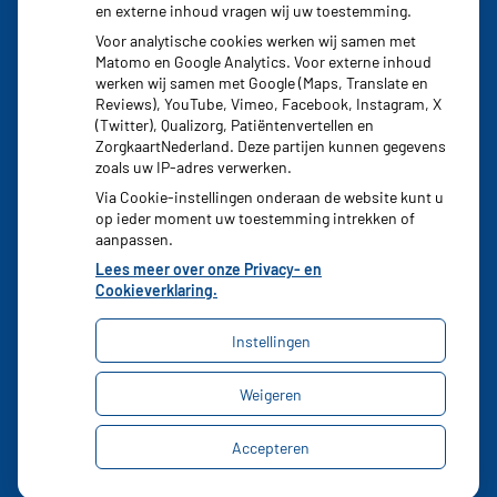
Stoppen met afslankmedicijnen betekent zonder
en externe inhoud vragen wij uw toestemming.
leefstijlaanpassingen weer gewichtstoename
Voor analytische cookies werken wij samen met
Matomo en Google Analytics. Voor externe inhoud
Kookadvies drinkwater in provincie Utrecht vanwege
werken wij samen met Google (Maps, Translate en
besmetting
Reviews), YouTube, Vimeo, Facebook, Instagram, X
(Twitter), Qualizorg, Patiëntenvertellen en
Terugroepactie babyvoeding Nestlé: bacterie kan baby’s
ZorgkaartNederland. Deze partijen kunnen gegevens
ziek maken
zoals uw IP-adres verwerken.
Via Cookie-instellingen onderaan de website kunt u
op ieder moment uw toestemming intrekken of
aanpassen.
Lees meer over onze Privacy- en
Cookieverklaring.
Instellingen
Uw Zorg Online
|
Beheer
Weigeren
Privacy verklaring
|
Cookie-instellingen
|
Accepteren
Voorwaarden