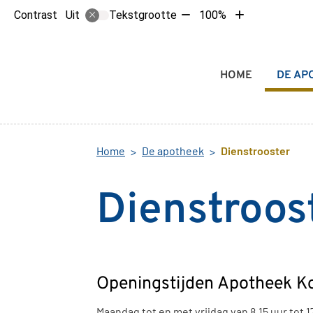
Tekst
Tekst
Contrast
Tekstgrootte
100%
Uit
verkleinen
vergroten
met
met
10%
10%
Hoofdmenu
HOME
DE AP
Home
De apotheek
Dienstrooster
Dienstroos
Openingstijden Apotheek K
Maandag tot en met vrijdag van 8.15 uur tot 1