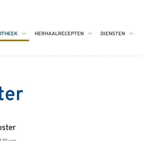
OTHEEK
HERHAALRECEPTEN
DIENSTEN
De
Herhaalrecepten
Die
apotheek
submenu
sub
submenu
ter
oster
7.30 uur.