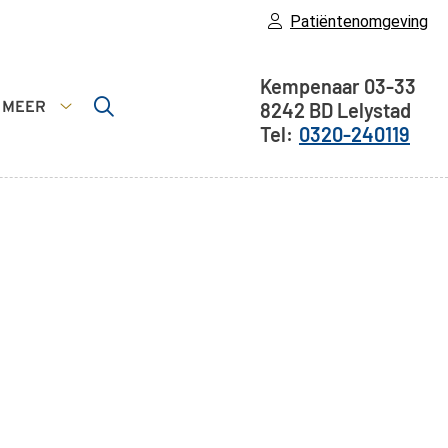
Patiëntenomgeving
Adresgegeve
Kempenaar
03-33
MEER
8242 BD
Lelystad
nsten
Meer
0320-240119
menu
submenu