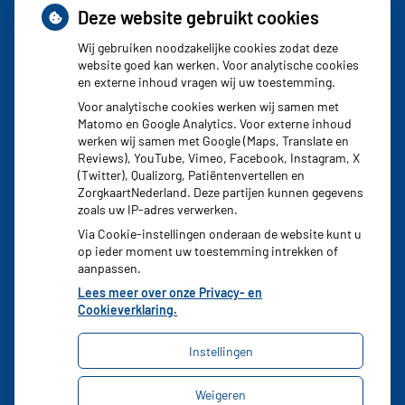
Deze website gebruikt cookies
Schurft sinds corona geen vergeten ziekte meer: aantal
uitbraken fors gestegen
Wij gebruiken noodzakelijke cookies zodat deze
website goed kan werken. Voor analytische cookies
Stoppen met afslankmedicijnen betekent zonder
en externe inhoud vragen wij uw toestemming.
leefstijlaanpassingen weer gewichtstoename
Voor analytische cookies werken wij samen met
Matomo en Google Analytics. Voor externe inhoud
Kookadvies drinkwater in provincie Utrecht vanwege
werken wij samen met Google (Maps, Translate en
besmetting
Reviews), YouTube, Vimeo, Facebook, Instagram, X
(Twitter), Qualizorg, Patiëntenvertellen en
Terugroepactie babyvoeding Nestlé: bacterie kan baby’s
ZorgkaartNederland. Deze partijen kunnen gegevens
ziek maken
zoals uw IP-adres verwerken.
Via Cookie-instellingen onderaan de website kunt u
op ieder moment uw toestemming intrekken of
aanpassen.
Lees meer over onze Privacy- en
Cookieverklaring.
Instellingen
Uw Zorg Online
|
Beheer
Weigeren