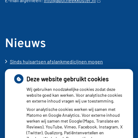
E-mail algemeen:
info@apotheekkoster.nl
Nieuws
Sinds huisartsen afslankmedicijnen mogen
voorschrijven, neemt gebruik toe
Deze website gebruikt cookies
Schurft sinds corona geen vergeten ziekte meer: aantal
uitbraken fors gestegen
Wij gebruiken noodzakelijke cookies zodat deze
website goed kan werken. Voor analytische cookies
Stoppen met afslankmedicijnen betekent zonder
en externe inhoud vragen wij uw toestemming.
leefstijlaanpassingen weer gewichtstoename
Voor analytische cookies werken wij samen met
Matomo en Google Analytics. Voor externe inhoud
Kookadvies drinkwater in provincie Utrecht vanwege
werken wij samen met Google (Maps, Translate en
besmetting
Reviews), YouTube, Vimeo, Facebook, Instagram, X
(Twitter), Qualizorg, Patiëntenvertellen en
Terugroepactie babyvoeding Nestlé: bacterie kan baby’s