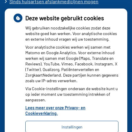
Sinds huisartsen afslankmedicijnen mogen
voorschrijven, neemt gebruik toe
Deze website gebruikt cookies
Schurft sinds corona geen vergeten ziekte meer: aantal
uitbraken fors gestegen
Wij gebruiken noodzakelijke cookies zodat deze
website goed kan werken. Voor analytische cookies
Stoppen met afslankmedicijnen betekent zonder
en externe inhoud vragen wij uw toestemming.
leefstijlaanpassingen weer gewichtstoename
Voor analytische cookies werken wij samen met
Matomo en Google Analytics. Voor externe inhoud
Kookadvies drinkwater in provincie Utrecht vanwege
werken wij samen met Google (Maps, Translate en
besmetting
Reviews), YouTube, Vimeo, Facebook, Instagram, X
(Twitter), Qualizorg, Patiëntenvertellen en
Terugroepactie babyvoeding Nestlé: bacterie kan baby’s
ZorgkaartNederland. Deze partijen kunnen gegevens
ziek maken
zoals uw IP-adres verwerken.
Via Cookie-instellingen onderaan de website kunt u
op ieder moment uw toestemming intrekken of
aanpassen.
Lees meer over onze Privacy- en
Cookieverklaring.
Instellingen